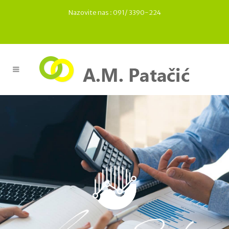
Nazovite nas :
091/ 3390-224