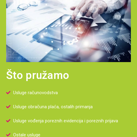
Što pružamo
Usluge računovodstva
Usluge obračuna plaća, ostalih primanja
Usluge vođenja poreznih evidencija i poreznih prijava
Ostale usluge