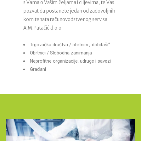
s Vama o Vašim željama i ciljevima, te Vas
pozvat da postanete jedan od zadovoljnih
komitenata računovodstvenog servisa
A.M.Patačić d.o.o.
Trgovačka društva / obrtnici „ dobitaši“
Obrtnici / Slobodna zanimanja
Neprofitne organizacije, udruge i savezi
Građani