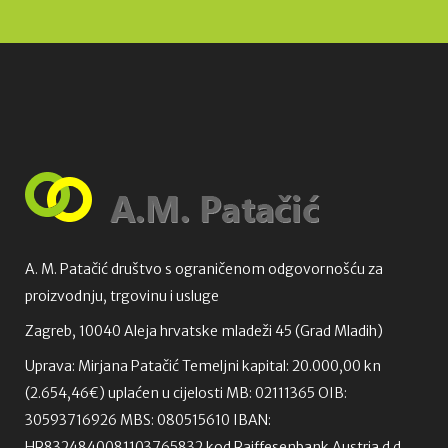
A. M. Patačić društvo s ograničenom odgovornošću za
proizvodnju, trgovinu i usluge
Zagreb, 10040 Aleja hrvatske mladeži 45 (Grad Mladih)
Uprava: Mirjana Patačić Temeljni kapital: 20.000,00 kn
(2.654,46€) uplaćen u cijelosti MB: 02111365 OIB:
30593716926 MBS: 080515610 IBAN:
HR8324840081103765832 kod Raiffesenbank Austria d.d.,