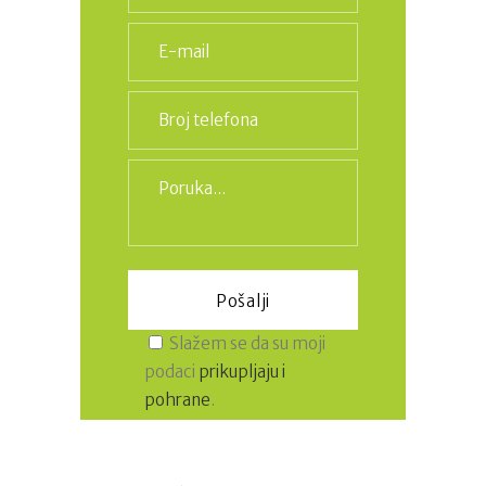
Slažem se da su moji
podaci
prikupljaju i
pohrane
.