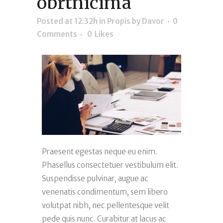
obrtnicima
Posted at 12:32h
in
Propis
by
Davor
0
Comments
0
Likes
Praesent egestas neque eu enim.
Phasellus consectetuer vestibulum elit.
Suspendisse pulvinar, augue ac
venenatis condimentum, sem libero
volutpat nibh, nec pellentesque velit
pede quis nunc. Curabitur at lacus ac