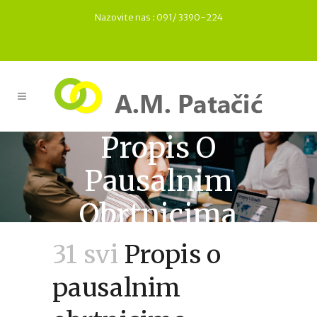
Nazovite nas :
091/ 3390-224
Propis O
Pausalnim
Obrtnicima
31 svi
Propis o
pausalnim