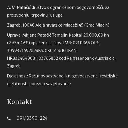
A. M. Patačić društvo s ograničenom odgovornošću za
proizvodnju, trgovinu i usluge
Zagreb, 10040 Aleja hrvatske mladeži 45 (Grad Mladih)
Uprava: Mirjana Patačić Temeljni kapital: 20.000,00 kn
(2.654,46€) uplaćen u cijelosti MB: 02111365 OIB:
30593716926 MBS: 080515610 IBAN:
HR8324840081103765832 kod Raiffesenbank Austria d.d.,
Zagreb
Djelatnost: Računovodstvene, knjigovodstvene i revizijske
djelatnosti, porezno savjetovanje
Kontakt
091/ 3390-224