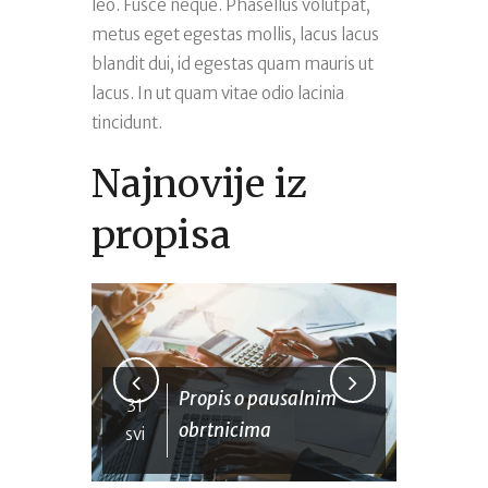
leo. Fusce neque. Phasellus volutpat,
metus eget egestas mollis, lacus lacus
blandit dui, id egestas quam mauris ut
lacus. In ut quam vitae odio lacinia
tincidunt.
Najnovije iz
propisa
Propis o pausalnim
31
31
obrtnicima
svi
svi