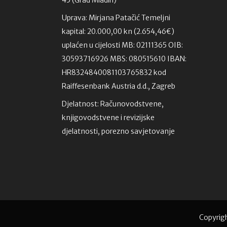
Uprava: Mirjana Patačić Temeljni
kapital: 20.000,00 kn (2.654,46€)
uplaćen u cijelosti MB: 02111365 OIB:
30593716926 MBS: 080515610 IBAN:
HR8324840081103765832 kod
Raiffesenbank Austria d.d., Zagreb
Djelatnost: Računovodstvene,
knjigovodstvene i revizijske
djelatnosti, porezno savjetovanje
Copyrigh