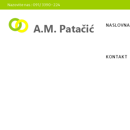
Nazovite nas :
091/ 3390-224
NASLOVNA
KONTAKT