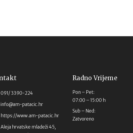
ntakt
Radno Vrijeme
Pon – Pet:
091/ 3390-224
07:00 – 15:00 h
info@am-patacic.hr
Sub – Ned:
https://www.am-patacic.hr
Zatvoreno
Aleja hrvatske mladeži 45,