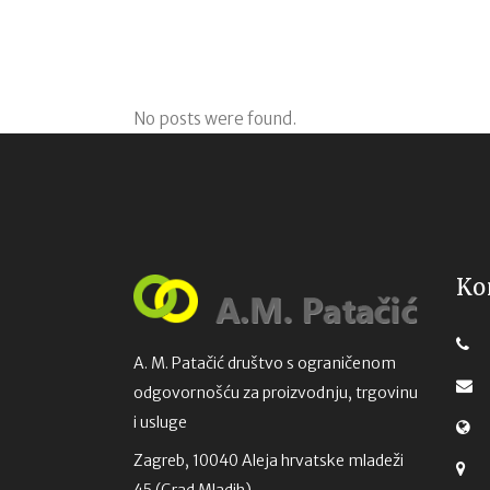
No posts were found.
Ko
A. M. Patačić društvo s ograničenom
odgovornošću za proizvodnju, trgovinu
i usluge
Zagreb, 10040 Aleja hrvatske mladeži
45 (Grad Mladih)